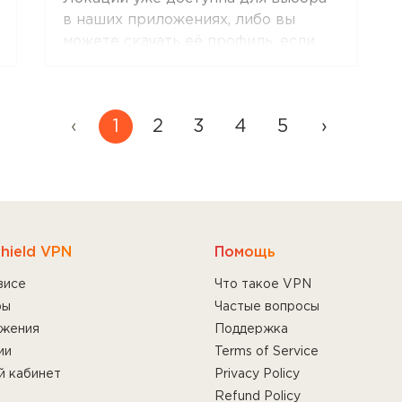
в наших приложениях, либо вы
можете скачать её профиль, если
настраиваете соединение вручную.
‹
1
2
3
4
5
›
hield VPN
Помощь
висе
Что такое VPN
фы
Частые вопросы
жения
Поддержка
ии
Terms of Service
й кабинет
Privacy Policy
Refund Policy