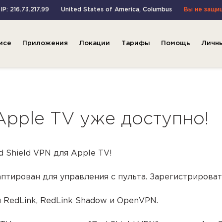
IP: 216.73.217.99
United States of America
,
Columbus
Вы не защи
исе
Приложения
Локации
Тарифы
Помощь
Личн
pple TV уже доступно!
 Shield VPN для Apple TV!
тирован для управления с пульта. Зарегистрироват
RedLink, RedLink Shadow и OpenVPN.