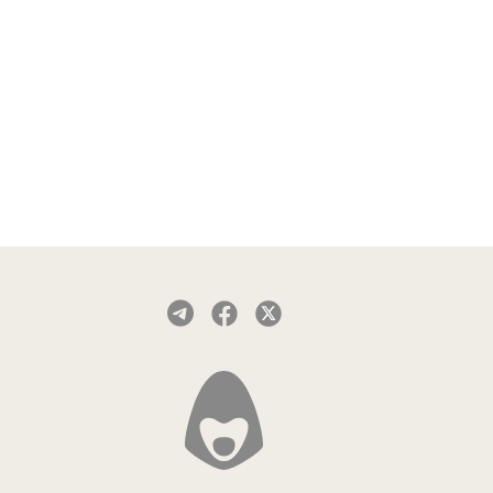
Так же AmneziaWG уже доступен в
приложении Red Shield VPN для iOS
и в скором времени появится в
приложениях для других платформ.