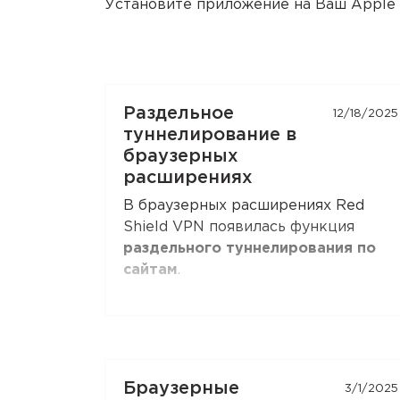
Установите приложение на Ваш Apple T
Раздельное
12/18/2025
туннелирование в
браузерных
расширениях
В браузерных расширениях Red
Shield VPN появилась функция
раздельного туннелирования по
сайтам
.
Вы можете указать домены,
которые всегда идут через VPN, —
или наоборот, исключить их из VPN
и отправлять напрямую.
Браузерные
3/1/2025
Поддерживаются маски для