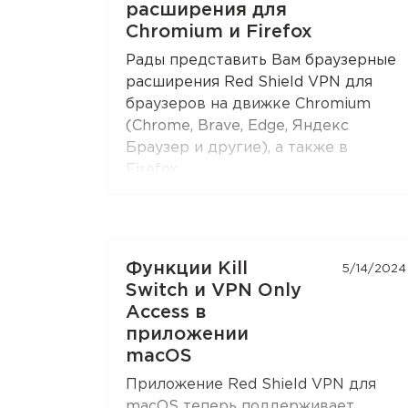
расширения для
поддоменов второго уровня,
Chromium и Firefox
например
*.ru
. Функция доступна и в
Chromium-браузерах
(Chrome,
Рады представить Вам браузерные
Brave, Edge, Яндекс Браузер), и в
расширения Red Shield VPN для
Firefox
.
браузеров на движке Chromium
(Chrome, Brave, Edge, Яндекс
Откройте настройки расширения —
Браузер и другие), а также в
раздел
«Раздельное
Firefox.
туннелирование»
— и соберите
Расширения используют лучшие
свой список сайтов. Обновите
технологии Red Shield VPN для
расширение до последней версии,
качественной работы.
если не видите эту функцию.
Функции Kill
5/14/2024
Вы можете подключать расширения
Switch и VPN Only
к своей подписке точно так же, как
Access в
и приложения.
приложении
macOS
Приложение Red Shield VPN для
macOS теперь поддерживает