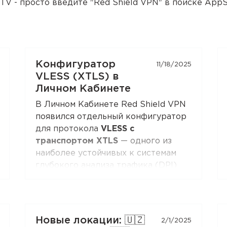
V - просто введите "Red Shield VPN" в поиске AppS
Конфигуратор
11/18/2025
VLESS (XTLS) в
Личном Кабинете
В Личном Кабинете Red Shield VPN
появился отдельный конфигуратор
для протокола
VLESS с
транспортом XTLS
— одного из
наиболее устойчивых к системам
глубокого анализа трафика (DPI)
современных протоколов.
Вы можете получить конфигурацию
и подключиться к Red Shield VPN из
Новые локации: 🇺🇿
2/1/2025
любого клиента, поддерживающего