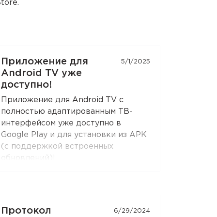
tore.
Приложение для
5/1/2025
Android TV уже
доступно!
Приложение для Android TV с
полностью адаптированным ТВ-
интерфейсом уже доступно в
Google Play и для установки из APK
(с поддержкой встроенных
обновлений)!
Приложение поддерживает все те
функции, что и Android-приложение:
раздельное туннелирование,
Протокол
6/29/2024
ограничение контента, раздача VPN-