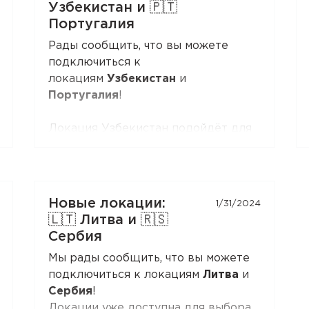
Узбекистан и 🇵🇹
VLESS:
Xray-core
,
v2rayNG
, v2rayN,
Португалия
Hiddify
и других.
Рады сообщить, что вы можете
Откройте раздел
«Настройка
подключиться к
вручную»
в Личном Кабинете —
локациям
Узбекистан
и
кнопка
VLESS (XTLS)
стоит первой
Португалия
!
в списке, с бейджем NEW.
Локация Узбекистан подойдёт для
доступа к внутренним ресурсам,
доступ к которым ограничен
снаружи.
Локация Португалия подойдёт для
Новые локации:
1/31/2024
доступа к внутренним ресурсам и
🇱🇹 Литва и 🇷🇸
повседневного использования.
Сербия
Мы рады сообщить, что вы можете
подключиться к локациям
Литва
и
Сербия
!
Локации уже доступна для выбора