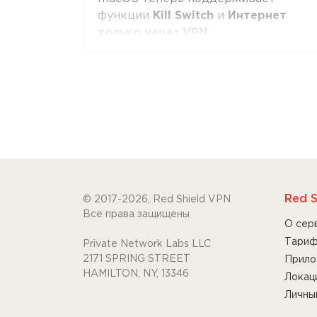
функции
Kill Switch
и
Интернет
только через VPN
.
•
Kill Switch
предотвращает утечку
трафика, когда VPN включен и не
выключен пользователем, а так же
приложение запущено.
Если VPN будет выключен
пользователем или приложение
будет закрыто по любой причине
(пользователем или в результате
Red S
© 2017-2026, Red Shield VPN
сбоя) - трафик пойдёт напрямую.
Все права защищены
О сер
Это лучший выбор, если Вам
Тари
Private Network Labs LLC
необходимо лучше контролировать
2171 SPRING STREET
Прило
трафик во время VPN-сессий.
HAMILTON, NY, 13346
Локац
Личны
•
Интернет только через VPN