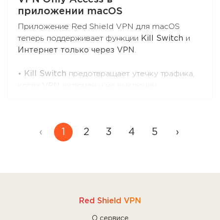
просто введите "Red Shield VPN" в поиске
приложении macOS
AppStore.
Приложение Red Shield VPN для macOS
теперь поддерживает функции
Kill Switch
и
Интернет только через VPN
.
•
Kill Switch
предотвращает утечку трафика,
когда VPN включен и не выключен
пользователем, а так же приложение
запущено.
Если VPN будет выключен пользователем или
‹
1
2
3
4
5
›
приложение будет закрыто по любой причине
(пользователем или в результате сбоя) -
трафик пойдёт напрямую.
Это лучший выбор, если Вам необходимо
лучше контролировать трафик во время VPN-
Red Shield VPN
сессий.
О сервисе