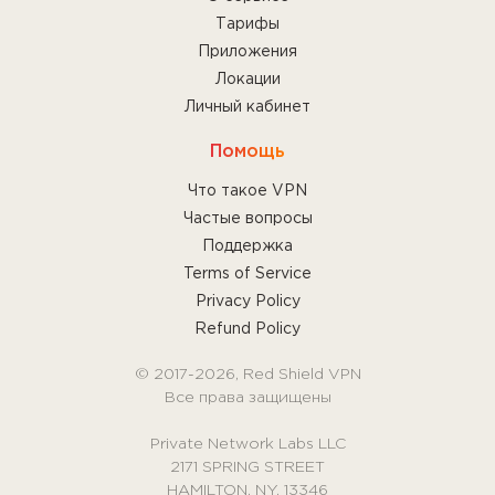
•
Интернет только через VPN
Тарифы
предотвращает прямой доступ в интернет без
Приложения
VPN всегда, даже если VPN был выключен
Локации
пользователем, приложение закрыто по
Личный кабинет
любой причине или Мак был перезагружен.
Помощь
Выберите данную функцию, если Вам
Что такое VPN
необходима максимальная защита от утечки
Частые вопросы
трафика.
Поддержка
Terms of Service
Прочитайте больше
об этих функциях, чтобы
Privacy Policy
выбрать наиболее подходящую для Вас.
Refund Policy
© 2017-2026, Red Shield VPN
Все права защищены
Private Network Labs LLC
2171 SPRING STREET
HAMILTON, NY, 13346