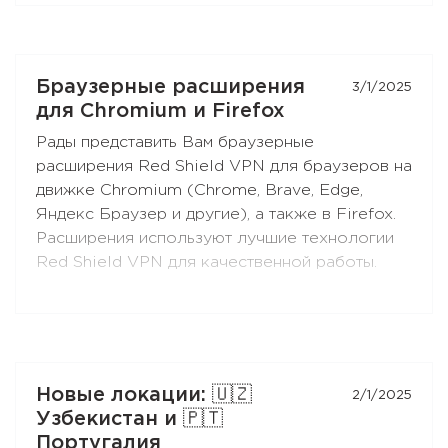
туннелирование, ограничение контента,
раздача VPN-подключения через SOCKS5 и
HTTP-прокси (при выборе протокола
RedLink Shadow TLS).
Браузерные расширения
3/1/2025
для Chromium и Firefox
Устанавливайте приложение на Ваши
Рады представить Вам браузерные
Android-приставки и ТВ, и наслаждайтесь
расширения Red Shield VPN для браузеров на
свободным интернетом!
движке Chromium (Chrome, Brave, Edge,
Яндекс Браузер и другие), а также в Firefox.
Расширения используют лучшие технологии
Red Shield VPN для качественной работы.
Вы можете подключать расширения к своей
подписке точно так же, как и приложения.
Новые локации: 🇺🇿
2/1/2025
Узбекистан и 🇵🇹
Португалия