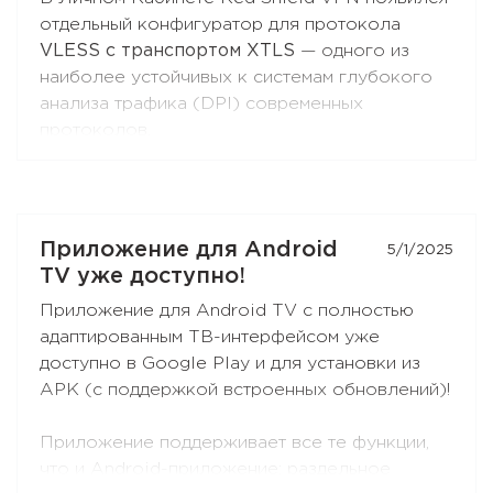
«Раздельное туннелирование»
— и соберите
отдельный конфигуратор для протокола
свой список сайтов. Обновите расширение до
VLESS с транспортом XTLS
— одного из
последней версии, если не видите эту
наиболее устойчивых к системам глубокого
функцию.
анализа трафика (DPI) современных
протоколов.
Вы можете получить конфигурацию и
подключиться к Red Shield VPN из любого
клиента, поддерживающего VLESS:
Xray-core
,
Приложение для Android
5/1/2025
v2rayNG
, v2rayN,
Hiddify
и других.
TV уже доступно!
Откройте раздел
«Настройка вручную»
в
Приложение для Android TV с полностью
Личном Кабинете — кнопка
VLESS (XTLS)
адаптированным ТВ-интерфейсом уже
стоит первой в списке, с бейджем NEW.
доступно в Google Play и для установки из
APK (с поддержкой встроенных обновлений)!
Приложение поддерживает все те функции,
что и Android-приложение: раздельное