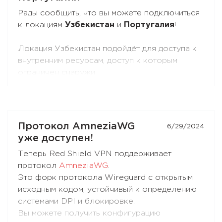
Рады сообщить, что вы можете подключиться
к локациям
Узбекистан
и
Португалия
!
Локация Узбекистан подойдёт для доступа к
внутренним ресурсам, доступ к которым
ограничен снаружи.
Локация Португалия подойдёт для доступа к
внутренним ресурсам и повседневного
использования.
Протокол AmneziaWG
6/29/2024
уже доступен!
Теперь Red Shield VPN поддерживает
протокол
AmneziaWG
.
Это форк протокола Wireguard с открытым
исходным кодом, устойчивый к определению
системами DPI и блокировке.
Вы можете получить конфигурацию