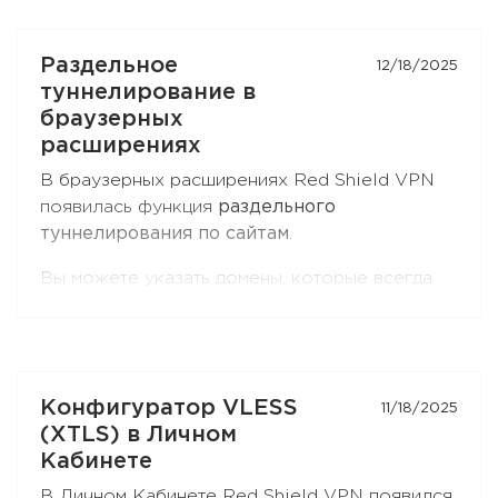
Раздельное
12/18/2025
туннелирование в
браузерных
расширениях
В браузерных расширениях Red Shield VPN
появилась функция
раздельного
туннелирования по сайтам
.
Вы можете указать домены, которые всегда
идут через VPN, — или наоборот, исключить
их из VPN и отправлять напрямую.
Поддерживаются маски для поддоменов
второго уровня, например
*.ru
. Функция
Конфигуратор VLESS
11/18/2025
доступна и в
Chromium-браузерах
(Chrome,
(XTLS) в Личном
Brave, Edge, Яндекс Браузер), и в
Firefox
.
Кабинете
Откройте настройки расширения — раздел
В Личном Кабинете Red Shield VPN появился